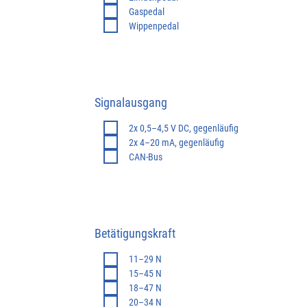
Gaspedal
Wippenpedal
Signalausgang
-
2x 0,5–4,5 V DC, gegenläufig
2x 4–20 mA, gegenläufig
CAN-Bus
Betätigungskraft
-
11–29 N
15–45 N
18–47 N
20–34 N