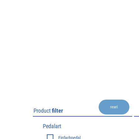
reset
Product
filter
Pedalart
-
Einfachpedal