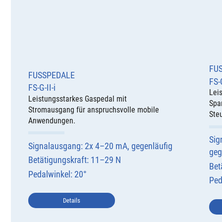
FU
FUSSPEDALE
FS-
FS-G-II-i
Lei
Leistungsstarkes Gaspedal mit
Spa
Stromausgang für anspruchsvolle mobile
Ste
Anwendungen.
Sig
Signalausgang: 2x 4–20 mA, gegenläufig
geg
Betätigungskraft: 11–29 N
Bet
Pedalwinkel: 20°
Ped
Details