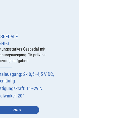
SSPEDALE
G-II-u
stungsstarkes Gaspedal mit
nnungsausgang für präzise
uerungsaufgaben.
nalausgang: 2x 0,5–4,5 V DC,
enläufig
ätigungskraft: 11–29 N
alwinkel: 20°
Details