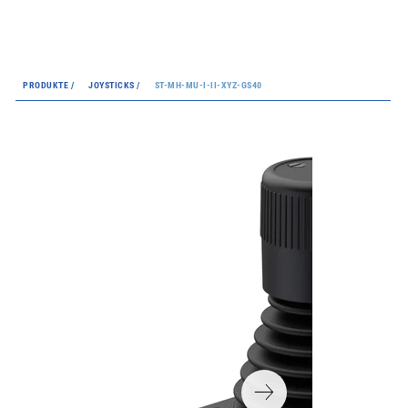
PRODUKTE /
JOYSTICKS /
ST-MH-MU-I-II-XYZ-GS40