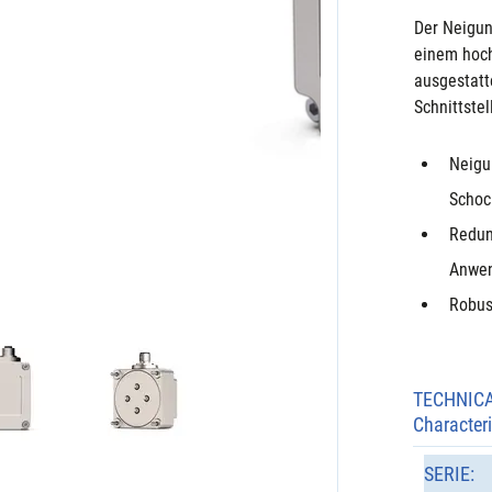
Der Neigun
einem hoc
ausgestatt
Schnittstel
Neigu
Schoc
Redun
Anwe
Robus
TECHNIC
Characteri
SERIE: