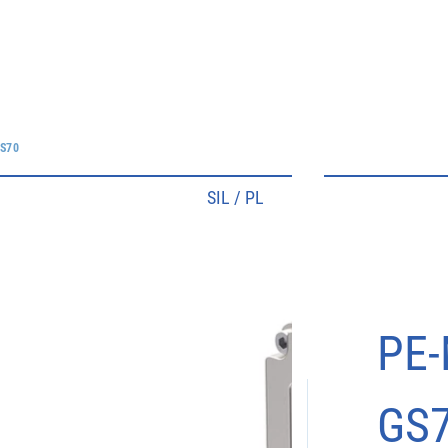
S70
SIL / PL
PE-
GS