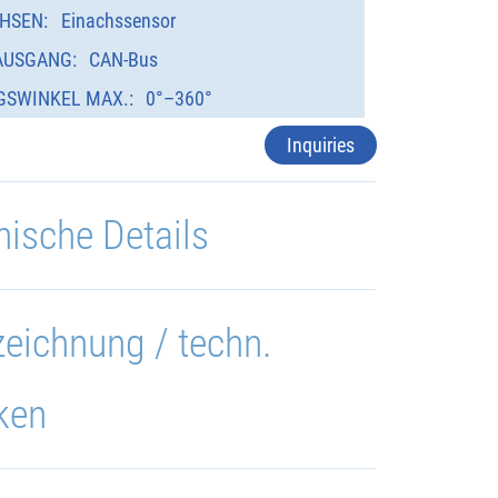
HSEN:
Einachssensor
AUSGANG:
CAN-Bus
GSWINKEL MAX.:
0°–360°
Inquiries
nische Details
eichnung / techn.
ken