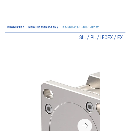
PRODUKTE /
NEIGUNGSSENSOREN /
PE-MH1023-II-MU-I-IECEX
SIL / PL / IECEX / EX