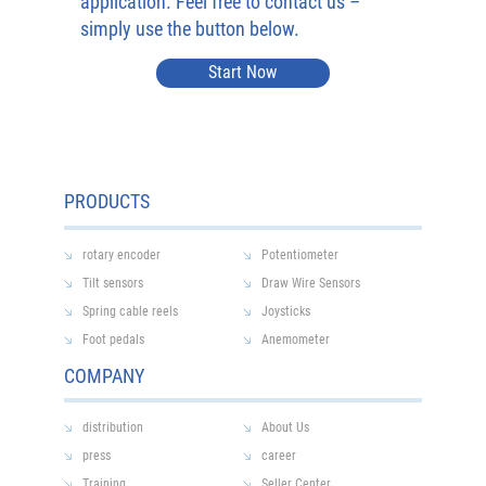
application. Feel free to contact us –
simply use the button below.
Start Now
PRODUCTS
rotary encoder
Potentiometer
Tilt sensors
Draw Wire Sensors
Spring cable reels
Joysticks
Foot pedals
Anemometer
COMPANY
distribution
About Us
press
career
Training
Seller Center