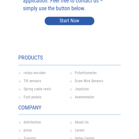
application. Feel free to contact us –
simply use the button below.
Start Now
PRODUCTS
rotary encoder
Potentiometer
Tilt sensors
Draw Wire Sensors
Spring cable reels
Joysticks
Foot pedals
Anemometer
COMPANY
distribution
About Us
press
career
Training
Seller Center