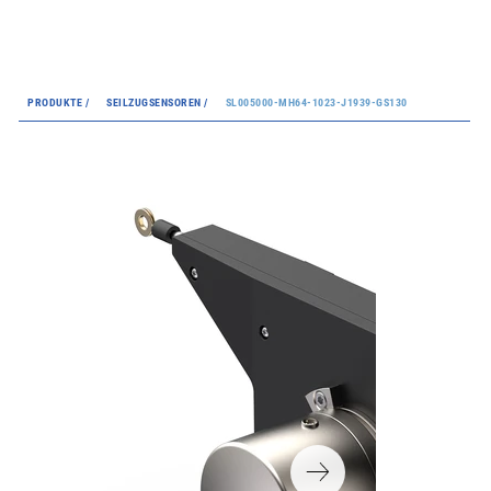
PRODUKTE /
SEILZUGSENSOREN /
SL005000-MH64-1023-J1939-GS130