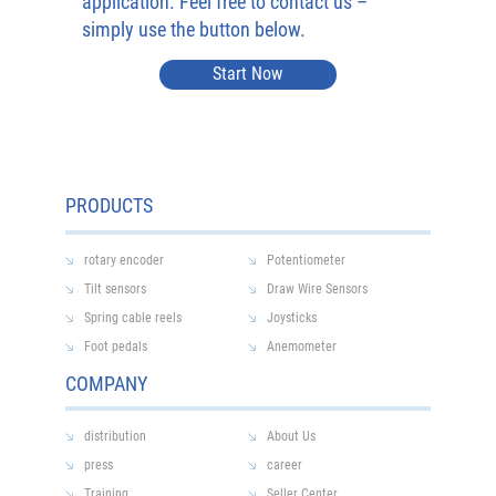
application. Feel free to contact us –
simply use the button below.
Start Now
PRODUCTS
rotary encoder
Potentiometer
Tilt sensors
Draw Wire Sensors
Spring cable reels
Joysticks
Foot pedals
Anemometer
COMPANY
distribution
About Us
press
career
Training
Seller Center