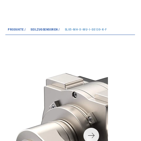
PRODUKTE /
SEILZUGSENSOREN /
SL05-MH-II-MU-I-GS130-K-F