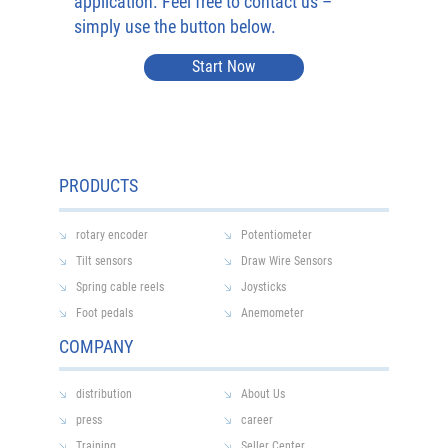
application. Feel free to contact us –
simply use the button below.
Start Now
PRODUCTS
rotary encoder
Potentiometer
Tilt sensors
Draw Wire Sensors
Spring cable reels
Joysticks
Foot pedals
Anemometer
COMPANY
distribution
About Us
press
career
Training
Seller Center