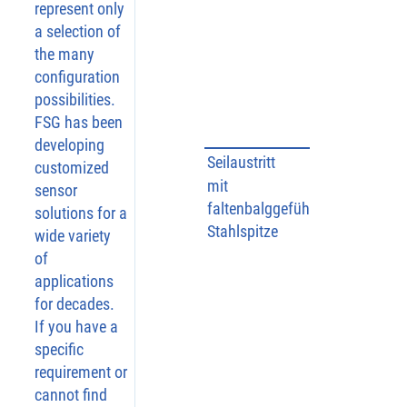
represent only
a selection of
the many
configuration
possibilities.
FSG has been
developing
Seilaustritt
customized
mit
sensor
faltenbalggeführter
solutions for a
Stahlspitze
wide variety
Bricht
of
applications
Eisabl
for decades.
ageru
If you have a
ngen 
specific
und 
requirement or
fest 
cannot find
anhaf