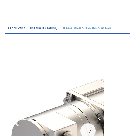
PRODUKTE /
SEILZUGSENSOREN /
SL3001-MH680-III-MU-I-G-GS80-K