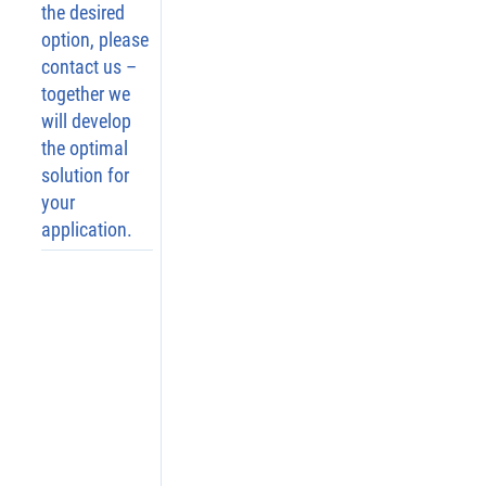
the desired
tende
option, please
n 
contact us –
Schla
together we
mm 
will develop
zuverl
ässig 
the optimal
auf.
solution for
Streift
your
application.
Verun
reinig
ungen
 vom 
Messs
eil 
ab, 
bevor 
sie in 
das 