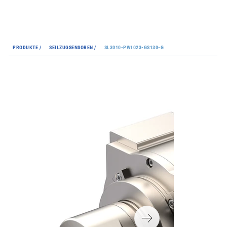
PRODUKTE /
SEILZUGSENSOREN /
SL3010-PW1023-GS130-G