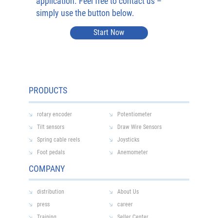
application. Feel free to contact us –
simply use the button below.
Start Now
PRODUCTS
rotary encoder
Potentiometer
Tilt sensors
Draw Wire Sensors
Spring cable reels
Joysticks
Foot pedals
Anemometer
COMPANY
distribution
About Us
press
career
Training
Seller Center