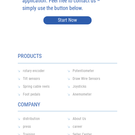
application. Feel free to contact us –
simply use the button below.
Start Now
PRODUCTS
rotary encoder
Potentiometer
Tilt sensors
Draw Wire Sensors
Spring cable reels
Joysticks
Foot pedals
Anemometer
COMPANY
distribution
About Us
press
career
Training
Seller Center