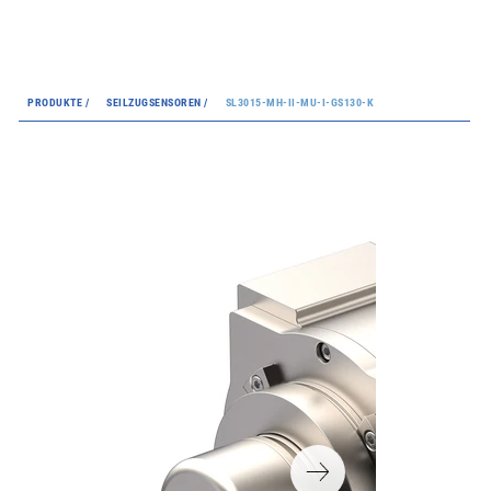
PRODUKTE /
SEILZUGSENSOREN /
SL3015-MH-II-MU-I-GS130-K