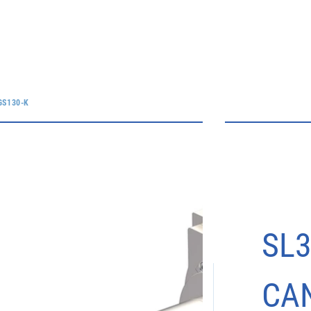
GS130-K
SL3
CAN