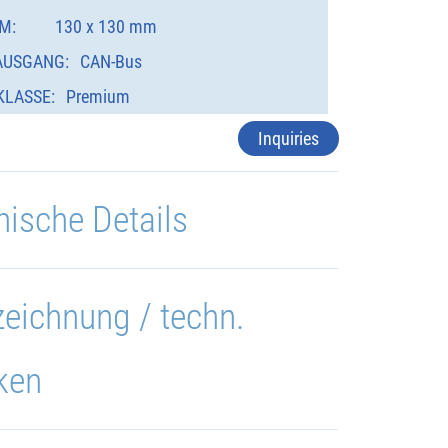
M:
130 x 130 mm
AUSGANG:
CAN-Bus
KLASSE:
Premium
Inquiries
nische Details
eichnung / techn.
ken