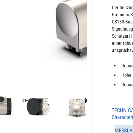
Der Seilzu
Premium-Se
GS130-Bauf
Signalausg
Schutzart 
einer robu
anspruchs
Robus
Hohe 
Robust
TECHNIC
Characteri
MESSLÄ