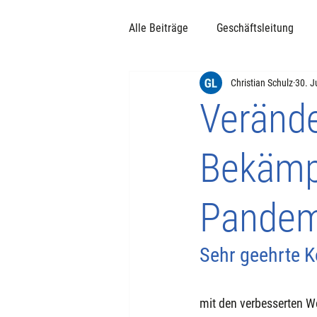
Alle Beiträge
Geschäftsleitung
Christian Schulz
30. J
Kablow / Zernsdorf
Veränd
Bekämp
Pandem
Sehr geehrte K
mit den verbesserten W