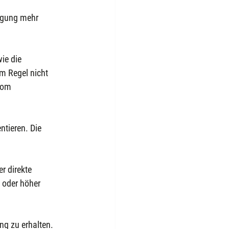
lgung mehr 
ie die 
m Regel nicht 
vom 
tieren. Die 
r direkte 
 oder höher 
ng zu erhalten.