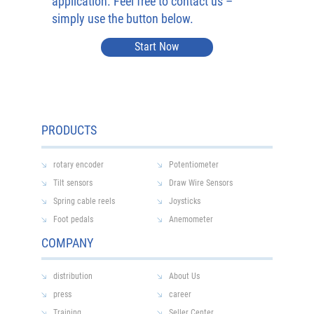
application. Feel free to contact us –
simply use the button below.
Start Now
PRODUCTS
rotary encoder
Potentiometer
Tilt sensors
Draw Wire Sensors
Spring cable reels
Joysticks
Foot pedals
Anemometer
COMPANY
distribution
About Us
press
career
Training
Seller Center