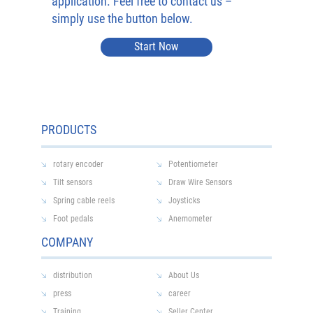
application. Feel free to contact us –
simply use the button below.
Start Now
PRODUCTS
rotary encoder
Potentiometer
Tilt sensors
Draw Wire Sensors
Spring cable reels
Joysticks
Foot pedals
Anemometer
COMPANY
distribution
About Us
press
career
Training
Seller Center