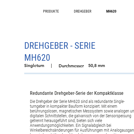
PRODUKTE
DREHGEBER
MH620
DREHGEBER - SERIE
MH620
Singleturn
|
50,8 mm
Durchmesser
Redundante Drehgeber-Serie der Kompaktklasse
Die Drehgeber der Serie MH620 sind als redundante Single-
turngeber in kompakter Bauform konzipiert. Mit einem
berührungslosen, magnetischen Messsystem sowie analogen u
digitalen Schnittstellen, die galvanisch von der Sensorspeisung
getrennt herausgeführt sind, bieten sich viele
Anwendungsmöglichkeiten. Ein Signalabgleich bei
Winkelbereichsänderungen für Ausführungen mit Analogausga