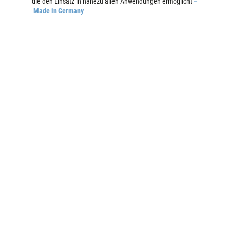
die den Einsatz in nahezu allen Anwendungen ermöglicht
–
Made in Germany