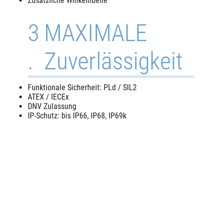
Zusätzliche Winkellibelle
3
MAXIMALE
.
Zuverlässigkeit
Funktionale Sicherheit: PLd / SIL2
ATEX / IECEx
DNV Zulassung
IP-Schutz: bis IP66, IP68, IP69k
4
MAXIMALE
.
Kompatibilität
4–20 mA
0,5 V–4,5 V / 0–10 V