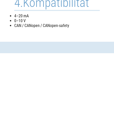
4.
Kompatibilität
4–20 mA
0–10 V
CAN / CANopen / CANopen-safety
PRODUKT
ÜBERSICHT
deutsch
englisch
BROSCHÜRE
FUSSPEDALE
Gaspedale