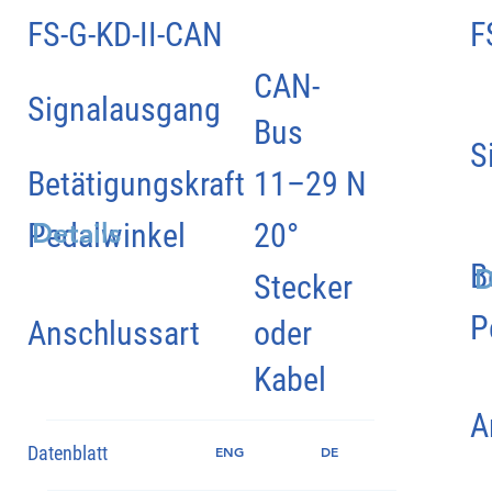
FS-G-KD-II-CAN
F
CAN-
Signalausgang
Bus
S
Betätigungskraft
11–29 N
Pedalwinkel
20°
Details
B
D
Stecker
P
Anschlussart
oder
Kabel
A
Datenblatt
ENG
DE