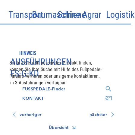
Transport
Baumaschine
Schiene
Agrar
Logistik
HINWEIS
AUSFÜHRUNGEN
Sollten Sie kein passendes Produkt finden,
können Sie Ihre Suche mit Hilfe des Fußpedale-
FS-G-KD
Finders vertiefen oder uns gerne kontaktieren.
in 3 Ausführungen verfügbar
FUSSPEDALE-Finder
KONTAKT
vorheriger
nächster
Übersicht