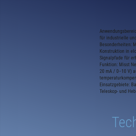
Anwendungsbereic
für industrielle 
Besonderheiten: M
Konstruktion in e
Signalpfade für er
Funktion: Misst Ne
20 mA / 0–10 V) au
temperaturkompen
Einsatzgebiete: B
Teleskop- und Heb
Tec