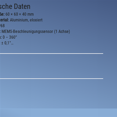
sche Daten
ße:
60 × 60 × 40 mm
rial:
Aluminium, eloxiert
P68
:
MEMS-Beschleunigungssensor (1 Achse)
:
0 – 360°
:
± 0,1°
,01°
nal:
4–20 mA / 0–10 V
sspannung:
9 – 33 V DC
hme:
< 60 mA
ereich:
–40 °C … +85 °C
766-1/-2, EN 61000-6-2/-4
 g Sinus, 5 – 100 Hz
 / 6 ms
optional zweikanalig
ntralflansch oder Seitenbefestigung
t:
Öl- und vibrationsgedämpftes Design