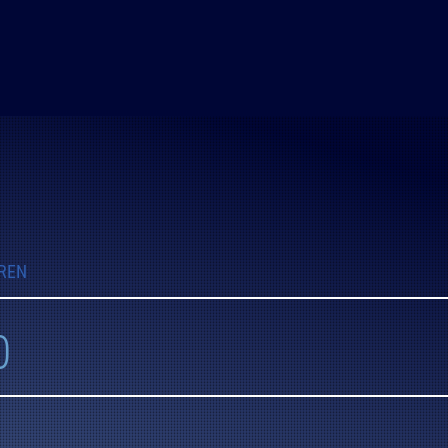
REN
0