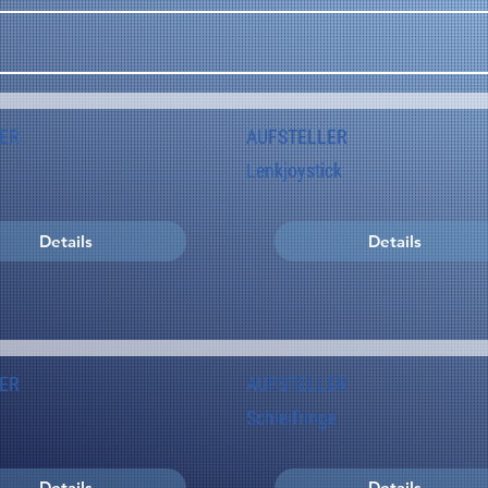
ER
AUFSTELLER
Lenkjoystick
Details
Details
ER
AUFSTELLER
Schleifringe
Details
Details