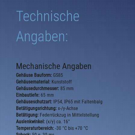
Technische
Angaben:
Mechanische Angaben
Gehäuse Bauform:
GS85
Gehäusematerial:
Kunststoff
Gehäusedurchmesser:
85 mm
Einbautiefe:
65 mm
Gehäuseschutzart:
IP54, IP65 mit Faltenbalg
Betätigungsrichtung:
x-/y-Achse
Betätigung:
Federrückzug in Mittelstellung
Auslenkwinkel:
(x/y) ca. 16°
Temperaturbereich:
-30 °C bis +70 °C
Schock:
50 g, 30 ms