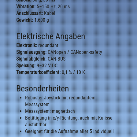
Vibration:
5–150 Hz, 20 ms
Anschlussart:
Kabel
Gewicht:
1.600 g
Elektrische Angaben
Elektronik:
redundant
Signalausgang:
CANopen / CANopen-safety
Signalabgleich:
CAN-BUS
Speisung:
9–32 V DC
Temperaturkoeffizient:
0,1 % / 10 K
Besonderheiten
Robuster Joystick mit redundantem
Messsystem
Messsystem: magnetisch
Betätigung in x/y-Richtung, auch mit Kulisse
ausführbar
Geeignet für die Aufnahme aller 5 individuell