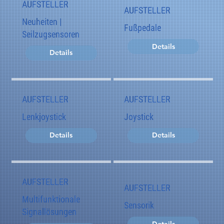
AUFSTELLER
AUFSTELLER
Neuheiten |
Fußpedale
Seilzugsensoren
Details
Details
AUFSTELLER
AUFSTELLER
Lenkjoystick
Joystick
Details
Details
AUFSTELLER
AUFSTELLER
Multifunktionale
Sensorik
Signallösungen
Details