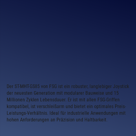
Der ST-MHT-GS85 von FSG ist ein robuster, langlebiger Joystick
der neuesten Generation mit modularer Bauweise und 15
Millionen Zyklen Lebensdauer. Er ist mit allen FSG-Griffen
kompatibel, ist verschleißarm und bietet ein optimales Preis-
Leistungs-Verhältnis. Ideal für industrielle Anwendungen mit
hohen Anforderungen an Präzision und Haltbarkeit.