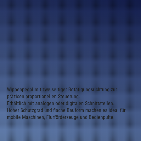
Wippenpedal mit zweiseitiger Betätigungsrichtung zur
präzisen proportionellen Steuerung.
Erhältlich mit analogen oder digitalen Schnittstellen.
Hoher Schutzgrad und flache Bauform machen es ideal für
mobile Maschinen, Flurförderzeuge und Bedienpulte.