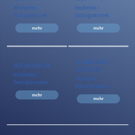
Neuheiten |
Neuheiten |
Seilzugsensoren
Seilzugsensoren
mehr
mehr
GELENKWINKEL-
SEILZUGSENSOR
DREHGEBER
Neuheiten |
Neuheiten |
Seilzugsensoren
Seilzugsensoren
mehr
mehr