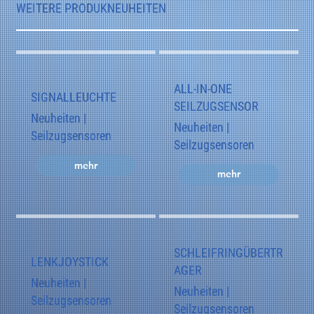
WEITERE PRODUKNEUHEITEN
ALL-IN-ONE
SIGNALLEUCHTE
SEILZUGSENSOR
Neuheiten |
Neuheiten |
Seilzugsensoren
Seilzugsensoren
mehr
mehr
SCHLEIFRINGÜBERTR
LENKJOYSTICK
AGER
Neuheiten |
Neuheiten |
Seilzugsensoren
Seilzugsensoren