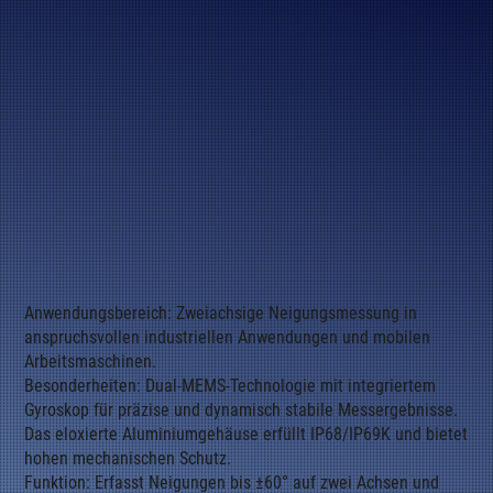
Anwendungsbereich: Zweiachsige Neigungsmessung in
anspruchsvollen industriellen Anwendungen und mobilen
Arbeitsmaschinen.
Besonderheiten: Dual-MEMS-Technologie mit integriertem
Gyroskop für präzise und dynamisch stabile Messergebnisse.
Das eloxierte Aluminiumgehäuse erfüllt IP68/IP69K und bietet
hohen mechanischen Schutz.
Funktion: Erfasst Neigungen bis ±60° auf zwei Achsen und