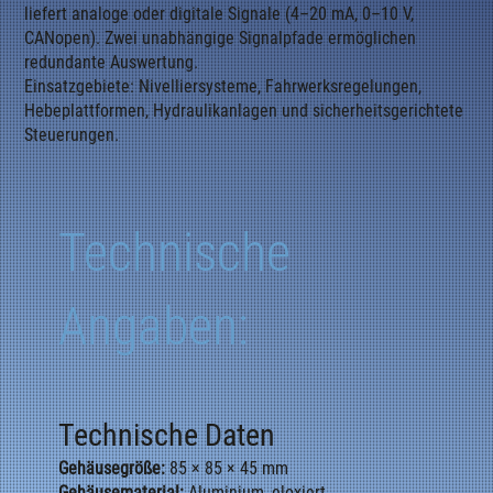
liefert analoge oder digitale Signale (4–20 mA, 0–10 V,
CANopen). Zwei unabhängige Signalpfade ermöglichen
redundante Auswertung.
Einsatzgebiete: Nivelliersysteme, Fahrwerksregelungen,
Hebeplattformen, Hydraulikanlagen und sicherheitsgerichtete
Steuerungen.
Technische
Angaben:
Technische Daten
Gehäusegröße:
85 × 85 × 45 mm
Gehäusematerial:
Aluminium, eloxiert