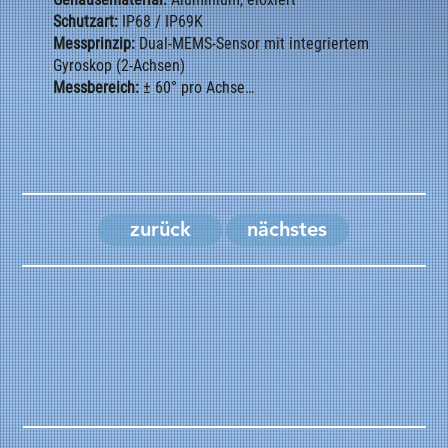
Schutzart:
IP68 / IP69K
Messprinzip:
Dual-MEMS-Sensor mit integriertem
Gyroskop (2-Achsen)
Messbereich:
± 60° pro Achse
Genauigkeit:
± 0,05°
Auflösung:
0,01°
Ausgangssignal:
2 × 4–20 mA / 0–10 V / CANopen
Versorgungsspannung:
9 – 33 V DC
Stromaufnahme:
< 80 mA
Temperaturbereich:
–40 °C … +85 °C
zurück
nächstes
EMV:
ISO 13766-1/-2, EN 61000-6-2/-4
Vibration:
10 g Sinus, 5 – 100 Hz
Schock:
50 g / 6 ms
Redundanz:
zweikanalig (2 × unabhängige
Signalpfade)
Kalibrierung:
Werksseitig, temperaturkompensiert