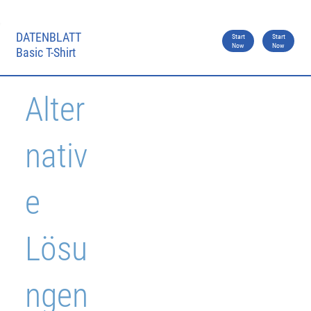
DATENBLATT
Start
Start
Now
Now
Basic T-Shirt
Alter
nativ
e
Lösu
ngen