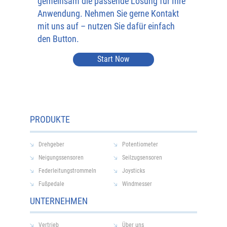
gemeinsam die passende Lösung für Ihre
Anwendung. Nehmen Sie gerne Kontakt
mit uns auf – nutzen Sie dafür einfach
den Button.
Start Now
PRODUKTE
Drehgeber
Potentiometer
Neigungssensoren
Seilzugsensoren
Federleitungstrommeln
Joysticks
Fußpedale
Windmesser
UNTERNEHMEN
Vertrieb
Über uns