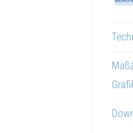
MEHRFA
Tech
Maßz
Grafi
Down