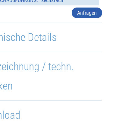
CHAUSFÜHRUNG:
sechsfach
Anfragen
nische Details
eichnung / techn.
ken
load