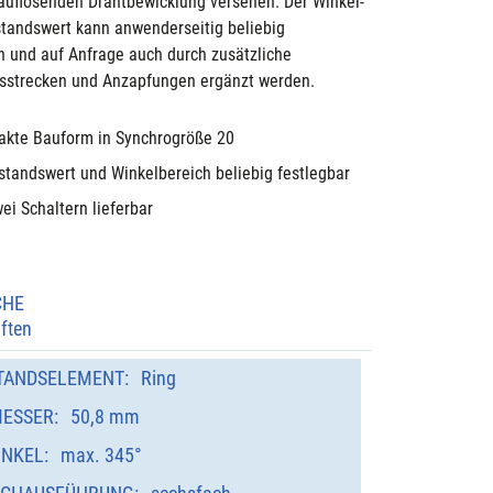
auflösenden Drahtbewicklung versehen. Der Winkel- 
tandswert kann anwenderseitig beliebig 
 und auf Anfrage auch durch zusätzliche 
sstrecken und Anzapfungen ergänzt werden.
kte Bauform in Synchrogröße 20
standswert und Winkelbereich beliebig festlegbar
ei Schaltern lieferbar
CHE
ften
TANDSELEMENT:
Ring
ESSER:
50,8 mm
INKEL:
max. 345°