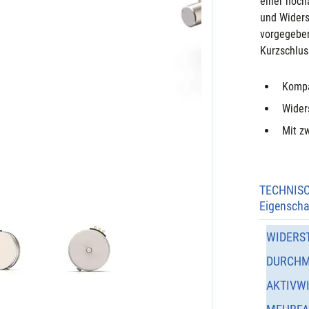
einer hoch
und Widers
vorgegeben
Kurzschlus
Kompa
Wider
Mit zw
TECHNIS
Eigenscha
WIDERS
DURCHM
AKTIVW