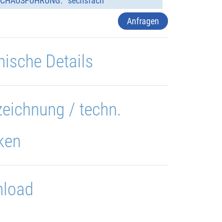
CHAUSFÜHRUNG:
sechsfach
Anfragen
nische Details
eichnung / techn.
ken
load