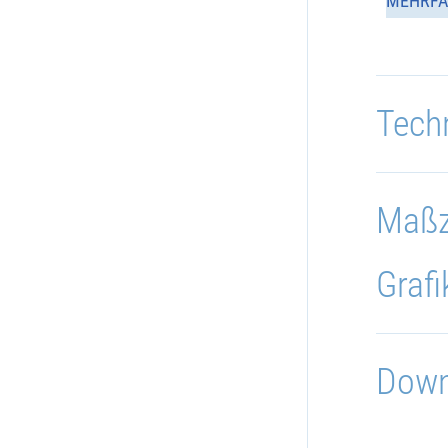
MEHRFA
Tech
Maßz
Grafi
Down