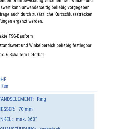
enden Drahtbewicklung versehen. Der Winkel- und 
swert kann anwenderseitig beliebig vorgegeben 
frage auch durch zusätzliche Kurzschlussstrecken 
ungen ergänzt werden.
kte FSG-Bauform
standswert und Winkelbereich beliebig festlegbar
x. 6 Schaltern lieferbar
CHE
ften
TANDSELEMENT:
Ring
ESSER:
70 mm
INKEL:
max. 360°