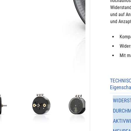
hochauflös
Widerstand
und auf An
und Anzapf
Kompa
Wider
Mit ma
TECHNIS
Eigenscha
WIDERS
DURCHM
AKTIVW