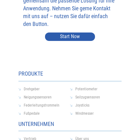
gemeinsam die passende Lösung für Ihre
Anwendung. Nehmen Sie gerne Kontakt
mit uns auf – nutzen Sie dafür einfach
den Button.
Start Now
PRODUKTE
Drehgeber
Potentiometer
Neigungssensoren
Seilzugsensoren
Federleitungstrommeln
Joysticks
Fußpedale
Windmesser
UNTERNEHMEN
Vertrieb
Über uns