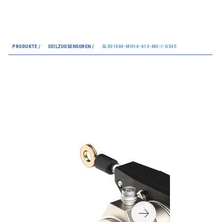
PRODUKTE /
SEILZUGSENSOREN /
SL001000-MH16-613-MU-I-GS45