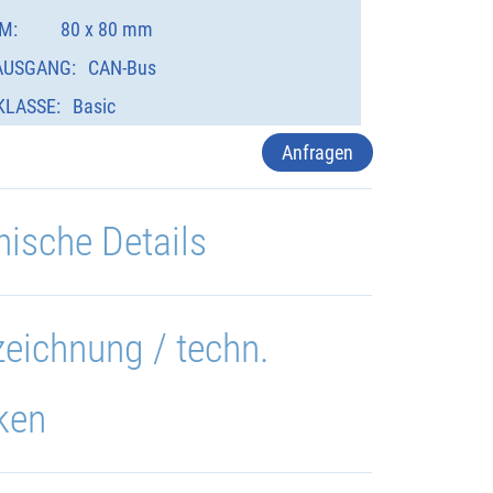
M:
80 x 80 mm
AUSGANG:
CAN-Bus
KLASSE:
Basic
Anfragen
nische Details
eichnung / techn.
ken