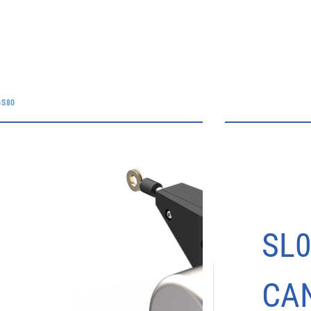
GS80
SL0
CA