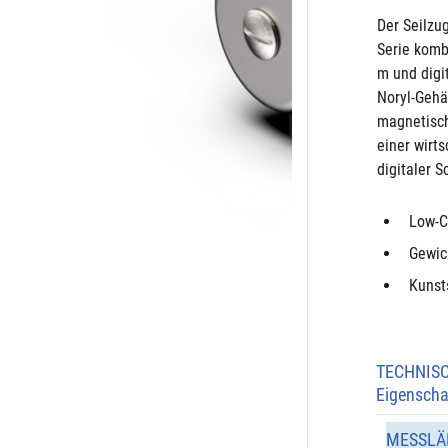
Der Seilzu
Serie komb
m und digi
Noryl-Gehä
magnetisch
einer wirt
digitaler S
Low-C
Gewic
Kunst
TECHNIS
Eigenscha
MESSLÄ