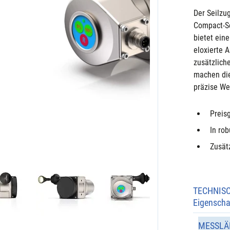
Der Seilzu
Compact-Se
bietet ein
eloxierte 
zusätzlich
machen die
präzise W
Preis
In ro
Zusät
TECHNIS
Eigenscha
MESSLÄ