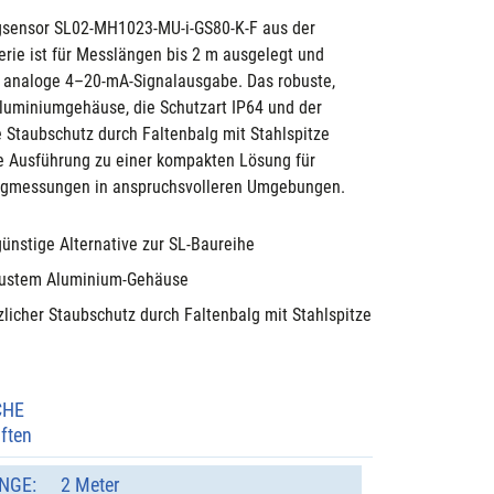
gsensor SL02-MH1023-MU-i-GS80-K-F aus der 
rie ist für Messlängen bis 2 m ausgelegt und 
e analoge 4–20-mA-Signalausgabe. Das robuste, 
Aluminiumgehäuse, die Schutzart IP64 und der 
e Staubschutz durch Faltenbalg mit Stahlspitze 
 Ausführung zu einer kompakten Lösung für 
egmessungen in anspruchsvolleren Umgebungen.
günstige Alternative zur SL-Baureihe
bustem Aluminium-Gehäuse
zlicher Staubschutz durch Faltenbalg mit Stahlspitze
CHE
ften
NGE:
2 Meter