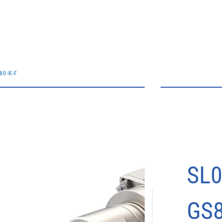
80-K-F
SL0
GS8