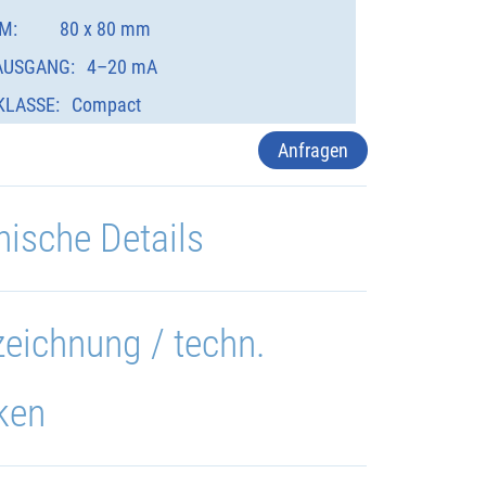
M:
80 x 80 mm
AUSGANG:
4–20 mA
KLASSE:
Compact
Anfragen
nische Details
eichnung / techn.
ken