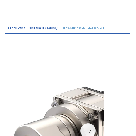
PRODUKTE /
SEILZUGSENSOREN /
SL03-MH1023-MU-I-GS80-K-F