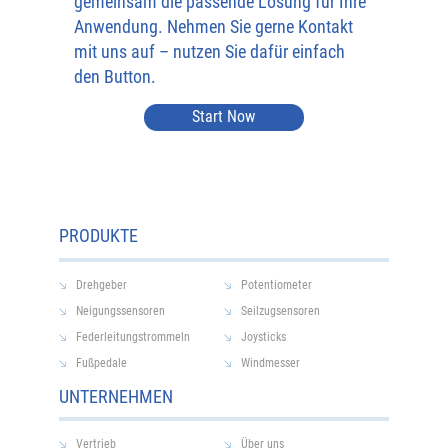
gemeinsam die passende Lösung für Ihre
Anwendung. Nehmen Sie gerne Kontakt
mit uns auf – nutzen Sie dafür einfach
den Button.
Start Now
PRODUKTE
Drehgeber
Potentiometer
Neigungssensoren
Seilzugsensoren
Federleitungstrommeln
Joysticks
Fußpedale
Windmesser
UNTERNEHMEN
Vertrieb
Über uns