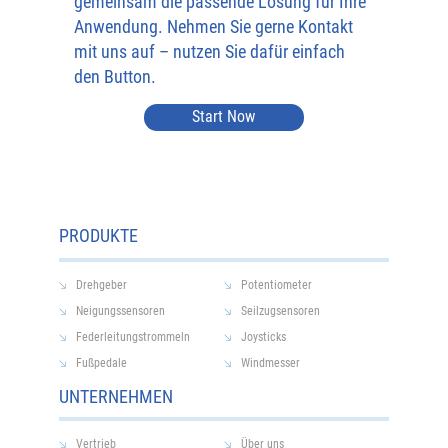
gemeinsam die passende Lösung für Ihre
Anwendung. Nehmen Sie gerne Kontakt
mit uns auf – nutzen Sie dafür einfach
den Button.
Start Now
PRODUKTE
Drehgeber
Potentiometer
Neigungssensoren
Seilzugsensoren
Federleitungstrommeln
Joysticks
Fußpedale
Windmesser
UNTERNEHMEN
Vertrieb
Über uns