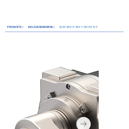
PRODUKTE /
SEILZUGSENSOREN /
SL05-MH-II-MU-I-GS130-K-F