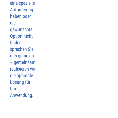
eine spezielle
tende
Anforderung
n 
haben oder
Schla
die
mm 
gewünschte
zuverl
ässig 
Option nicht
auf.
finden,
Streift
sprechen Sie
uns gerne an
Verun
– gemeinsam
reinig
realisieren wir
ungen
die optimale
 vom 
Lösung für
Messs
Ihre
eil 
Anwendung.
ab, 
bevor 
sie in 
das 