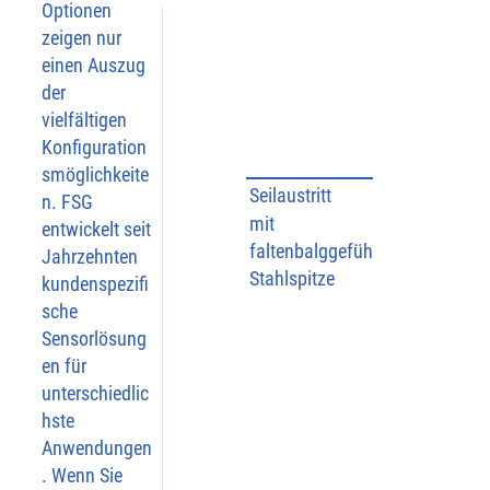
Optionen
zeigen nur
einen Auszug
der
vielfältigen
Konfiguration
smöglichkeite
Seilaustritt
n. FSG
mit
entwickelt seit
faltenbalggeführter
Jahrzehnten
Stahlspitze
kundenspezifi
Bricht
sche
Sensorlösung
Eisabl
en für
ageru
unterschiedlic
ngen 
hste
und 
Anwendungen
fest 
. Wenn Sie
anhaf