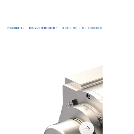
PRODUKTE /
SEILZUGSENSOREN /
SL3010-MH-II-MU-I-GS130-K