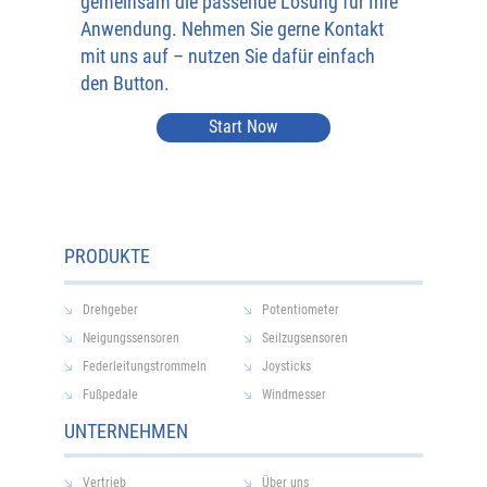
gemeinsam die passende Lösung für Ihre
Anwendung. Nehmen Sie gerne Kontakt
mit uns auf – nutzen Sie dafür einfach
den Button.
Start Now
PRODUKTE
Drehgeber
Potentiometer
Neigungssensoren
Seilzugsensoren
Federleitungstrommeln
Joysticks
Fußpedale
Windmesser
UNTERNEHMEN
Vertrieb
Über uns