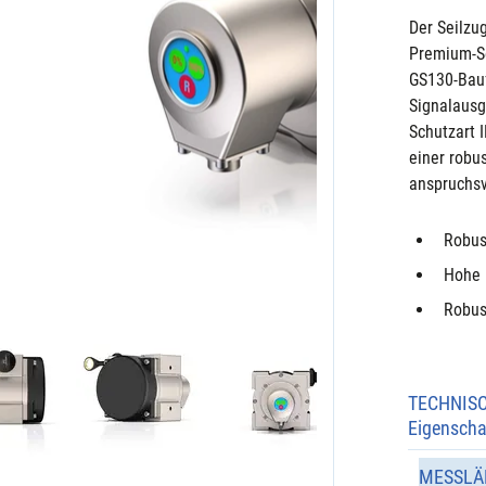
Der Seilzu
Premium-Se
GS130-Bauf
Signalausg
Schutzart 
einer robu
anspruchs
Robus
Hohe 
Robust
TECHNIS
Eigenscha
MESSLÄ