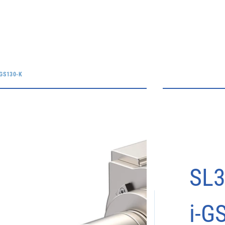
GS130-K
SL
i-G