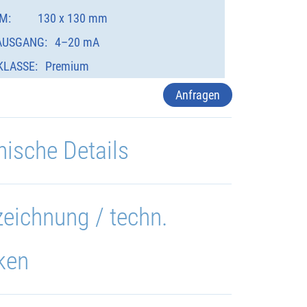
M:
130 x 130 mm
AUSGANG:
4–20 mA
KLASSE:
Premium
Anfragen
nische Details
eichnung / techn.
ken