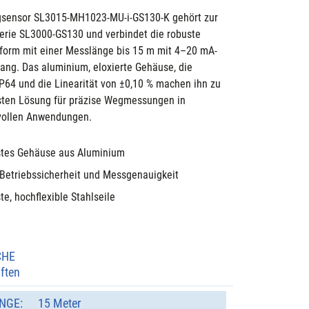
gsensor SL3015-MH1023-MU-i-GS130-K gehört zur 
rie SL3000-GS130 und verbindet die robuste 
orm mit einer Messlänge bis 15 m mit 4–20 mA-
ang. Das aluminium, eloxierte Gehäuse, die 
IP64 und die Linearität von ±0,10 % machen ihn zu 
sten Lösung für präzise Wegmessungen in 
vollen Anwendungen.
tes Gehäuse aus Aluminium
Betriebssicherheit und Messgenauigkeit
e, hochflexible Stahlseile
CHE
ften
NGE:
15 Meter