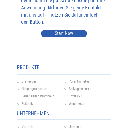
gemeinsam die passende Lösung für Ihre
Anwendung. Nehmen Sie gerne Kontakt
mit uns auf – nutzen Sie dafür einfach
den Button.
Start Now
PRODUKTE
Drehgeber
Potentiometer
Neigungssensoren
Seilzugsensoren
Federleitungstrommeln
Joysticks
Fußpedale
Windmesser
UNTERNEHMEN
Vertrieb
Über uns