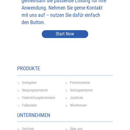
gemeinsam die passende Lösung für Ihre
Anwendung. Nehmen Sie gerne Kontakt
mit uns auf – nutzen Sie dafür einfach
den Button.
Start Now
PRODUKTE
Drehgeber
Potentiometer
Neigungssensoren
Seilzugsensoren
Federleitungstrommeln
Joysticks
Fußpedale
Windmesser
UNTERNEHMEN
Vertrieb
Über uns