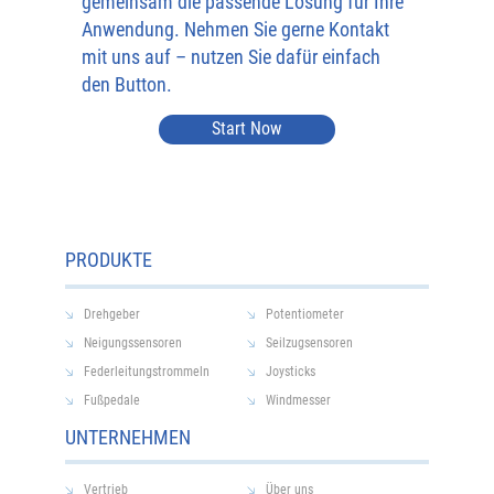
gemeinsam die passende Lösung für Ihre
Anwendung. Nehmen Sie gerne Kontakt
mit uns auf – nutzen Sie dafür einfach
den Button.
Start Now
PRODUKTE
Drehgeber
Potentiometer
Neigungssensoren
Seilzugsensoren
Federleitungstrommeln
Joysticks
Fußpedale
Windmesser
UNTERNEHMEN
Vertrieb
Über uns