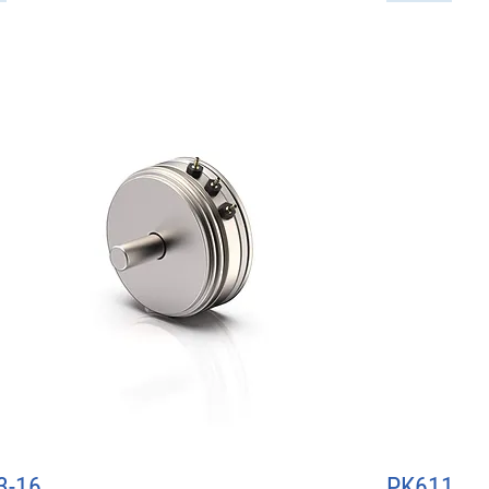
3-16
Schnellansicht
PK611