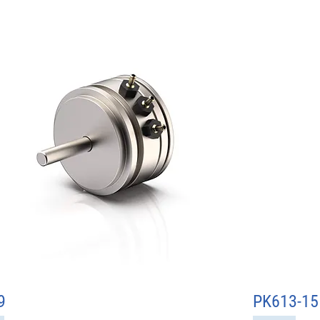
9
Schnellansicht
PK613-15