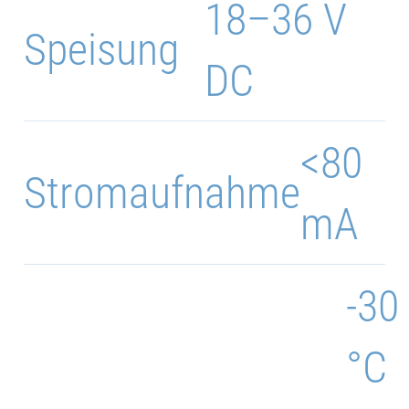
18–36 V
Speisung
DC
<80
Stromaufnahme
mA
-30
°C