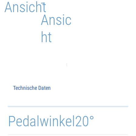
-
Ansicht
Ansic
ht
Technische Daten
Pedalwinkel
20°