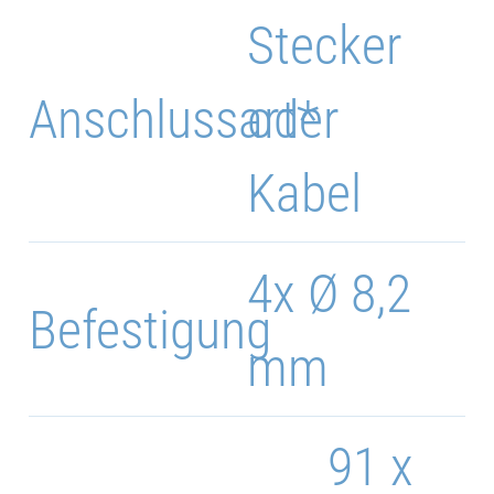
Stecker
Anschlussart*
oder
Kabel
4x Ø 8,2
Befestigung
mm
91 x