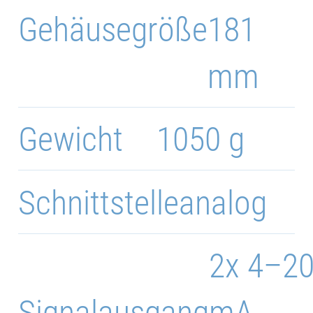
Gehäusegröße
181
mm
Gewicht
1050 g
Schnittstelle
analog
2x 4–2
Signalausgang
mA,