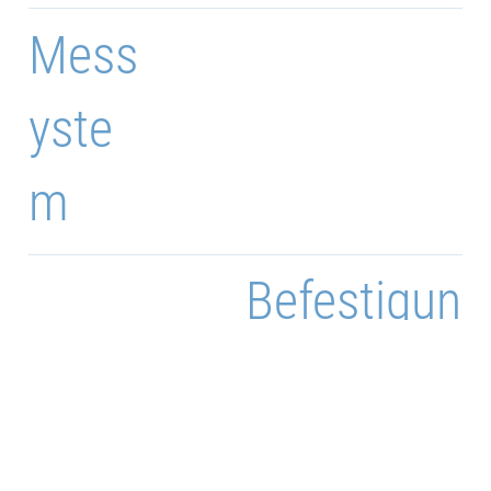
Mess
yste
m
Befestigun
g
Befestigung
*Je nach