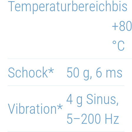
Temperaturbereich
bis
+8
°C
Schock*
50 g, 6 ms
4 g Sinus,
Vibration*
5–200 Hz