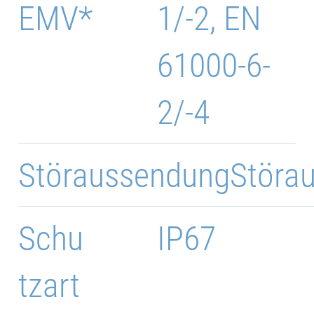
EMV*
1/-2, EN
61000-6-
2/-4
Störaussendung
Störa
Schu
IP67
tzart