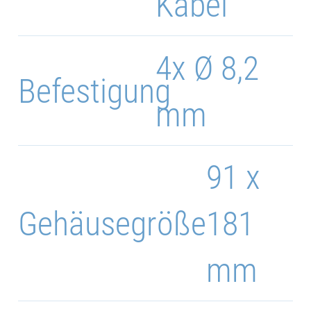
Kabel
4x Ø 8,2
Befestigung
mm
91 x
Gehäusegröße
181
mm