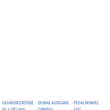
GEHÄUSEGRÖSSE
SIGNALAUSGANG
PEDALWINKEL
91 x 181 mm
CAN-Bus
±16°