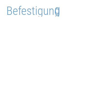
g
Befestigung
*Je nach
Kundenspezifikation
Artikelstamm-
Nr.:
9400S01