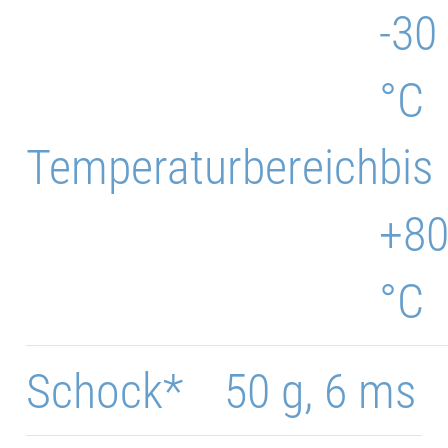
-30
°C
Temperaturbereich
bis
+8
°C
Schock*
50 g, 6 ms