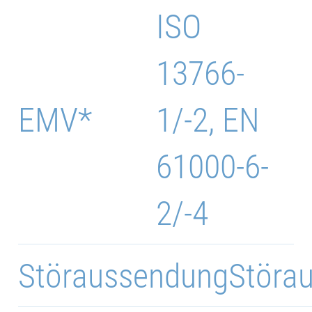
ISO
13766-
EMV*
1/-2, EN
61000-6-
2/-4
Störaussendung
Störa