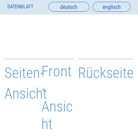
deutsch
englisch
DATENBLATT
Front
Seiten-
Rückseite
-
Ansicht
Ansic
ht