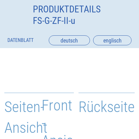
PRODUKTDETAILS
FS-G-ZF-II-u
deutsch
englisch
DATENBLATT
Front
Seiten-
Rückseite
-
Ansicht