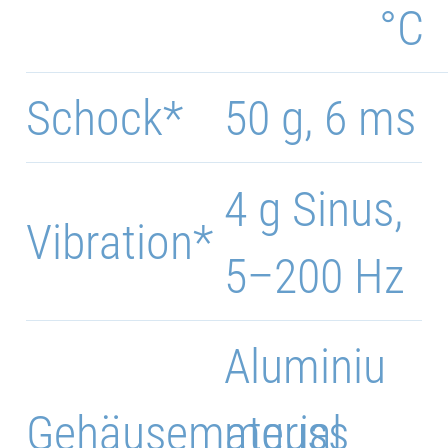
°C
Schock*
50 g, 6 ms
4 g Sinus,
Vibration*
5–200 Hz
Aluminiu
Gehäusematerial
mguss