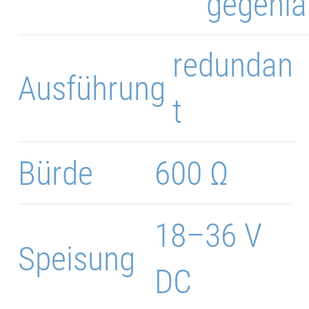
gegenlä
redundan
Ausführung
t
Bürde
600 Ω
18–36 V
Speisung
DC