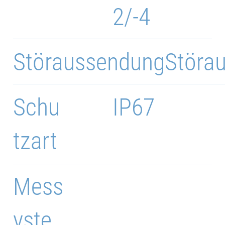
2/-4
Störaussendung
Störa
Schu
IP67
tzart
Mess
yste