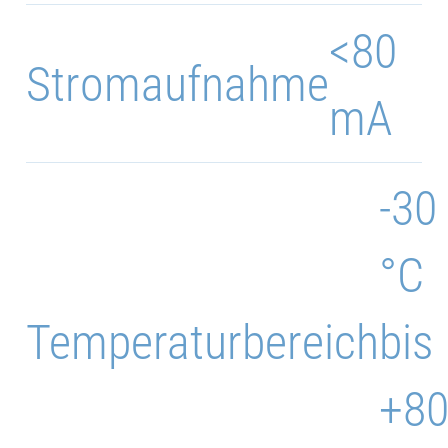
<80
Stromaufnahme
mA
-30
°C
Temperaturbereich
bis
+8