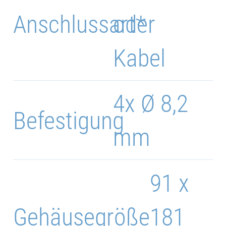
Anschlussart*
oder
Kabel
4x Ø 8,2
Befestigung
mm
91 x
Gehäusegröße
181