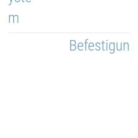
m
Befestigun
g
Befestigung
*Je nach
Kundenspezifikation