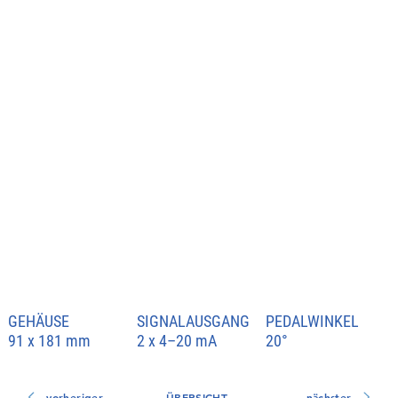
GEHÄUSE
SIGNALAUSGANG
PEDALWINKEL
91 x 181 mm
2 x 4–20 mA
20°
vorheriger
ÜBERSICHT
nächster