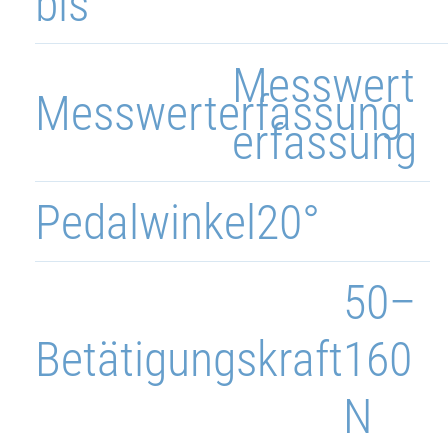
bis
Messwert
Messwerterfassung
erfassung
Pedalwinkel
20°
50–
Betätigungskraft
160
N