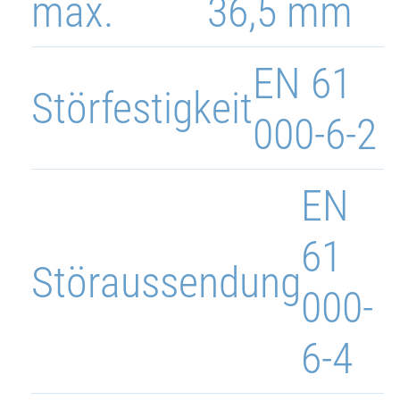
max.
36,5 mm
EN 61
Störfestigkeit
000-6-2
EN
61
Störaussendung
000-
6-4