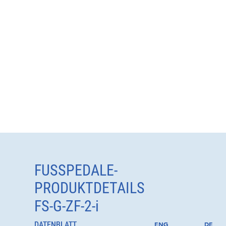
FUSSPEDALE-
PRODUKTDETAILS
FS-G-ZF-2-i
DATENBLATT
DATENBLATT
ENG
ENG
DE
DE