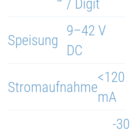
/ Digit
9–42 V
Speisung
DC
<120
Stromaufnahme
mA
-30