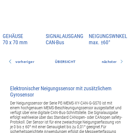
GEHÄUSE
SIGNALAUSGANG
NEIGUNGSWNKEL
70 x 70 mm
CAN-Bus
max. ±60°
vorheriger
ÜBERSICHT
nächster
Elektronischer Neigungssensor mit zusätzlichem
Gyrosensor
Der Neigungssensor der Serie PE-MEMS-XY-CAN-G-GS70 ist mit
einem hochgenauen MEMS-Beschleunigungssensor ausgestattet und
verfügt über eine digitale CAN-Bus-Schnittstelle. Die Signalausgabe
erfolgt wahlweise über das Standard CANopen- oder CANopen safety-
Protokoll. Der Sensor ist für eine zweiachsige Neigungserfassung von
je 0 bis ± 60° mit einer Genauigkeit bis zu 0,01° geeignet.Für
sicherheitsgerichtete Anwendungen erfolgt die Messwerterfassung