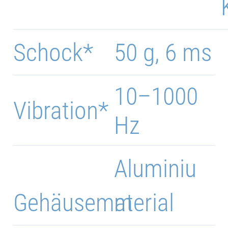
Schock*
50 g, 6 ms
10–1000
Vibration*
Hz
Aluminiu
Gehäusematerial
m