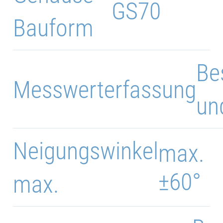
GS70
Bauform
Be
Messwerterfassung
un
Neigungswinkel
max.
±60°
max.