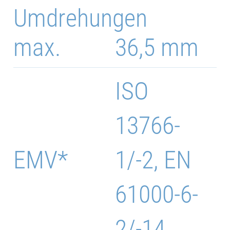
Umdrehungen
max.
36,5 mm
ISO
13766-
EMV*
1/-2, EN
61000-6-
2/-14