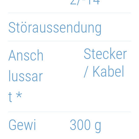
Störaussendung
Stecker
Ansch
/ Kabel
lussar
t *
Gewi
300 g