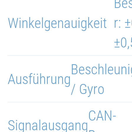
Be
r: 
Winkelgenauigkeit
±0,
Beschleun
Ausführung
/ Gyro
CAN-
Signalausgang