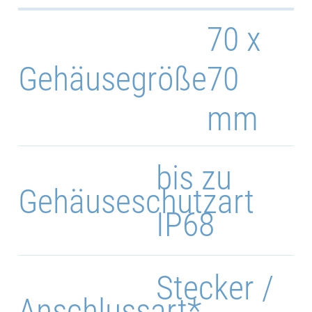
70 x
Gehäusegröße
70
mm
bis zu
Gehäuseschutzart
IP68
Stecker /
Anschlussart*