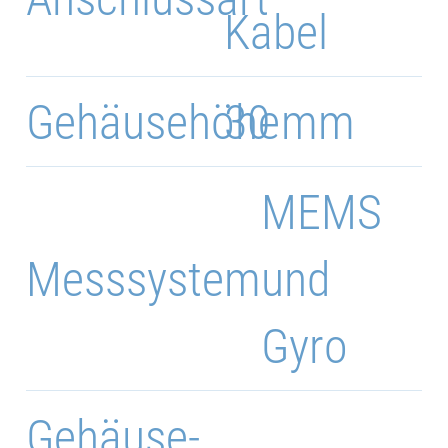
Kabel
Gehäusehöhe
30 mm
MEMS
Messsystem
und
Gyro
Gehäuse-