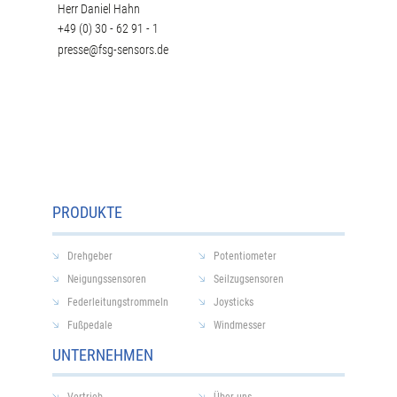
Herr Daniel Hahn
+49 (0) 30 - 62 91 - 1
presse@fsg-sensors.de
PRODUKTE
Drehgeber
Potentiometer
Neigungssensoren
Seilzugsensoren
Federleitungstrommeln
Joysticks
Fußpedale
Windmesser
UNTERNEHMEN
Vertrieb
Über uns