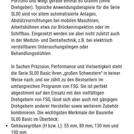
Portfolio und wiegt gerade einmal 80 Gramm (ohne
Drehgeber). Typische Anwendungsbeispiele für die Serie
SL00 sind vor allem automatisierte Anlagen,
Abstützvorrichtungen bei mobilen Maschinen,
Arbeitsbühnen etwa zur Brückeninspektion oder im
Schiffbau. Eingesetzt werden sie aber nicht zuletzt auch
in der Medizin- und Dentaltechnik, z.B. bei elektrisch
verstellbaren Untersuchungsliegen oder
Behandlungsstühlen.
In Sachen Präzision, Performance und Vielseitigkeit steht
die Serie SL00 Basic ihren „großen Schwestern“ in keiner
Weise nach, und sie zählt zu den Bestsellern im
umfangreichen Programm von FSG. Sie ist perfekt
abgestimmt auf den Einsatz mit den vielfältigen
Drehgebern von FSG, lässt sich aber auch mit gängigen
Drehgebern anderer Hersteller sowie weiterem Zubehör
kombinieren. Die wichtigsten Merkmale der Baureihe
SL00 Basic im Überblick:
Gehäusegrößen (H bzw. L): 55 mm, 80 mm, 130 mm und
190 mm