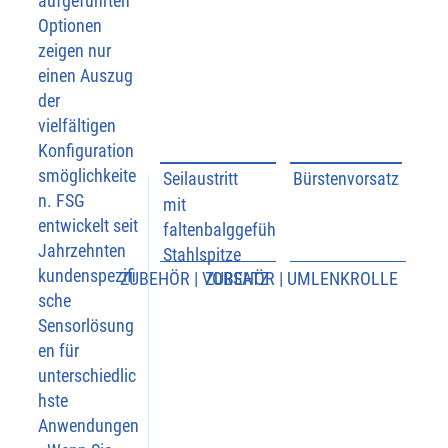
aufgeführten
Optionen
zeigen nur
einen Auszug
der
vielfältigen
Konfiguration
smöglichkeite
Seilaustritt
Bürstenvorsatz
n. FSG
mit
entwickelt seit
faltenbalggeführter
Jahrzehnten
Stahlspitze
Bricht
Entfer
kundenspezifi
ZUBEHÖR | VORSATZ
ZUBEHÖR | UMLENKROLLE
nt 
sche
Eisabl
Staub,
Sensorlösung
ageru
en für
ngen 
Zunde
unterschiedlic
und 
r und 
hste
fest 
lose 
Anwendungen
anhaf
Verun