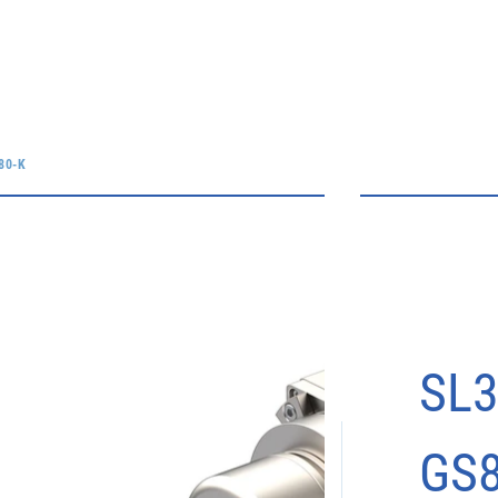
80-K
SL3
GS8