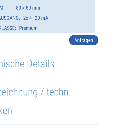
M:
80 x 80 mm
AUSGANG:
2x 4–20 mA
KLASSE:
Premium
Anfragen
nische Details
eichnung / techn.
ken