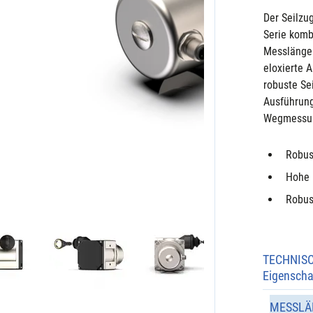
Der Seilzu
Serie komb
Messlänge 
eloxierte 
robuste Se
Ausführung
Wegmessu
Robus
Hohe 
Robust
TECHNIS
Eigenscha
MESSLÄ