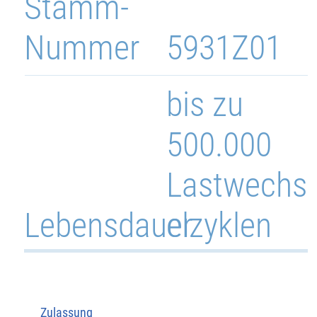
Stamm-
Nummer
5931Z01
bis zu
500.000
Lastwechs
Lebensdauer
elzyklen
Zulassung