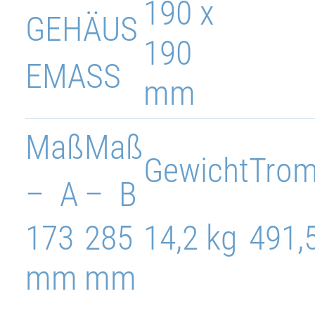
190 x
GEHÄUS
190
EMASS
mm
Maß
Maß
Gewicht
Tro
– A
– B
173
285
14,2 kg
491,
mm
mm