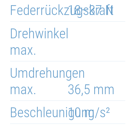
Federrückzugskraft
18–37 N
Drehwinkel
max.
Umdrehungen
max.
36,5 mm
Beschleunigung
10 m/s²