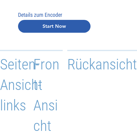
Details zum Encoder
Start Now
Seiten-
Fron
Rückansicht
Ansicht
t-
links
Ansi
cht