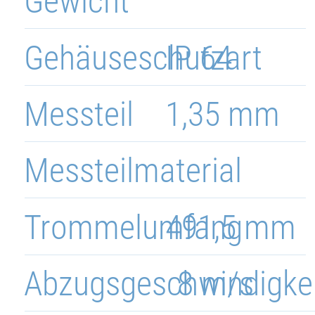
Gewicht
Gehäuseschutzart
IP 64
Messteil
1,35 mm
Messteilmaterial
Trommelumfang
491,5 mm
Abzugsgeschwindigke
8 m/s