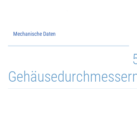
Mechanische Daten
Gehäusedurchmesser
Alu,
Gehäusematerial
eloxie